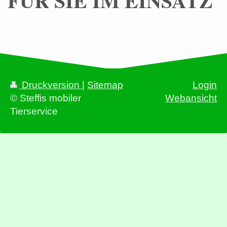
FÜR SIE IM EINSATZ
Druckversion
|
Sitemap
Login
© Steffis mobiler
Webansicht
Tierservice